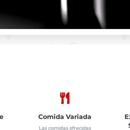

e
Comida Variada
E
Las comidas ofrecidas