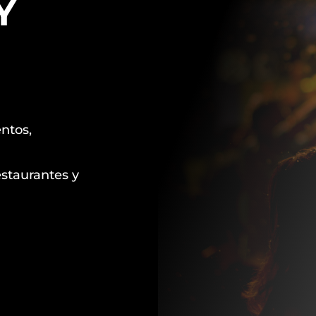
Y
entos,
estaurantes y