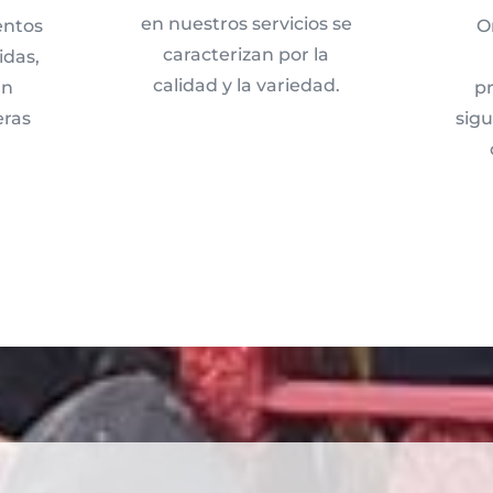
en nuestros servicios se
entos
O
caracterizan por la
idas,
calidad y la variedad.
an
pr
eras
sig