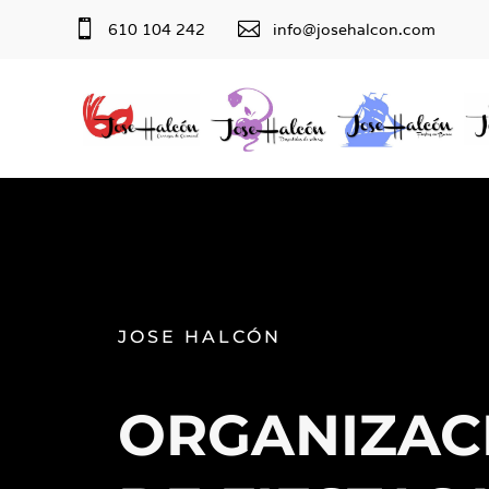


610 104 242
info@josehalcon.com
JOSE HALCÓN
ORGANIZAC